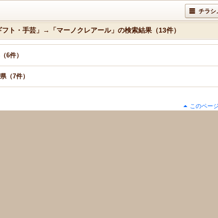
チラシ
ギフト・手芸」→「マーノクレアール」の検索結果（13件）
（6件）
県（7件）
このペー